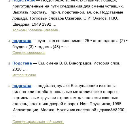
ПОДСТАВА
— ПОДСТАВА, ы, жен. В старину: лошади,
3
приготовленные на пути следования для смены уставших.
Выслать подставу. | прил. подставной, ая, ое. Подставные
лошади. Толковый словарь Ожегова. С.И. Ожегов, Н.Ю.
Шведова. 1949 1992 …
Толковый словарь Ожегова
подстава
— сущ., кол во синонимов: 25 • автоподстава (2) •
4
блудняк (3) • гадость (43) • …
Словарь синонимов
Подстава
— См. смена В. В. Виноградов. История слов,
5
2010 …
История слов
подстава
— подстава, кулаки Выступающие из стены,
6
пилона или столба консольные металлические опоры с
вертикальным круглым отростком для навески оконных
ставень, полотнищ дверей и ворот. Ист.: Плужников, 1995
Иллюстрации: Москва. Наличник снесенной церкви&#8230;
…
Словарь храмового зодчества