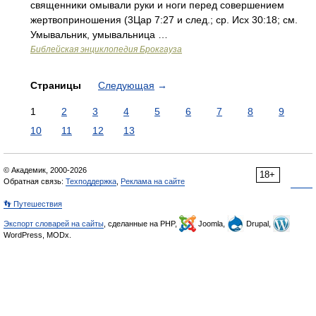
священники омывали руки и ноги перед совершением
жертвоприношения (3Цар 7:27 и след.; ср. Исх 30:18; см.
Умывальник, умывальница …
Библейская энциклопедия Брокгауза
Страницы
Следующая
→
1
2
3
4
5
6
7
8
9
10
11
12
13
© Академик, 2000-2026
18+
Обратная связь:
Техподдержка
,
Реклама на сайте
👣 Путешествия
Экспорт словарей на сайты
, сделанные на PHP,
Joomla,
Drupal,
WordPress, MODx.